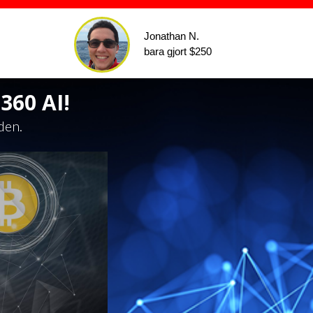
Jonathan N.
bara gjort $250
360 AI!
den.