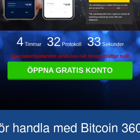
4
32
31
Timmar
Protokoll
Sekunder
Specialerbjudandet avslutas när timern träffar noll!
ÖPPNA GRATIS KONTO
ör handla med Bitcoin 36