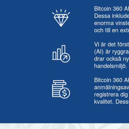
Bitcoin 360 A
Dessa inklude
enorma vinste
och till en ex
Vi är det förs
(AI) är ryggr
drar också ny
handelsmiljö.
Bitcoin 360 AI
anmälningsavg
registrera di
kvalitet. Dess