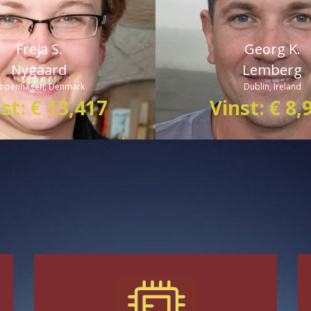
värld.”
Freja S.
Georg K.
Nygaard
Lemberg
openhagen, Denmark
Dublin, Ireland
st: € 13,417
Vinst: € 8,