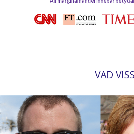
All marginalhandel innebär betydan
VAD VIS
“Jag tjänar nu på marknaderna tack
“Jag har h
vare Bitcoin 360 AI. Detta
men jag har 
handelssystem är kanske det mest
har gjort u
lönsamma på jorden. Det är
Bitcoin 
förbryllande hur ett sådant lättan
verkliga sp