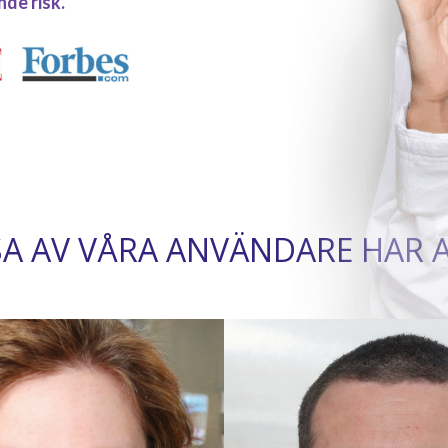
de risk.
SA AV VÅRA ANVÄNDARE HAR 
andlat bitcoin sedan 2015,
aldrig gjort vinster som jag
nder den senaste månaden.
360 AI visar sig vara den
elväxlaren i kryptohandelns