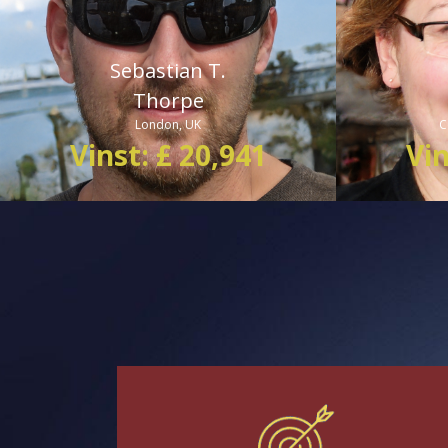
nyttigt system kan generera vinst från
en investering på $ 250.”
Sebastian T.
Thorpe
London, UK
C
Vinst: £ 20,941
Vin