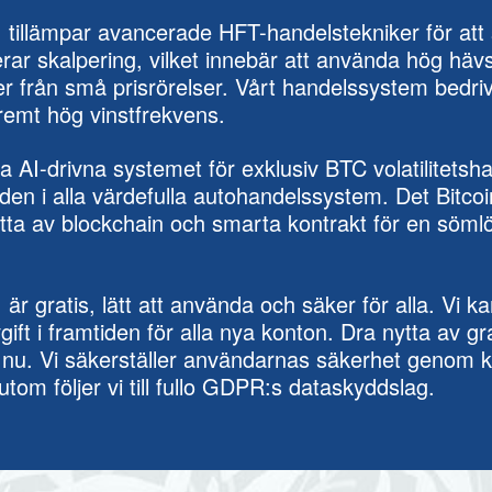
I tillämpar avancerade HFT-handelstekniker för att s
rar skalpering, vilket innebär att använda hög häv
r från små prisrörelser. Vårt handelssystem bedriv
tremt hög vinstfrekvens.
ta AI-drivna systemet för exklusiv BTC volatilitetshand
aden i alla värdefulla autohandelssystem. Det Bitc
tta av blockchain och smarta kontrakt för en söml
 är gratis, lätt att använda och säker för alla. Vi 
ift i framtiden för alla nya konton. Dra nytta av g
g nu. Vi säkerställer användarnas säkerhet genom k
utom följer vi till fullo GDPR:s dataskyddslag.