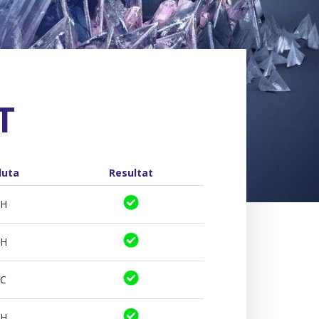
T
luta
Resultat
TH
TH
TC
TH