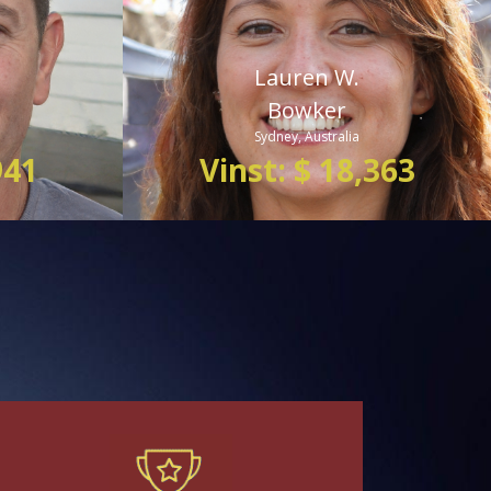
Lauren W.
Bowker
Sydney, Australia
941
Vinst: $ 18,363