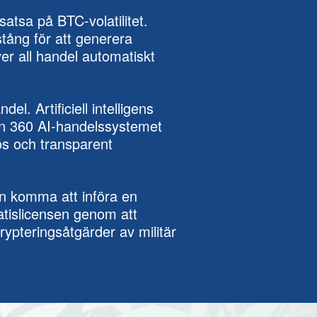
atsa på BTC-volatilitet.
stång för att generera
er all handel automatiskt
el. Artificiell intelligens
oin 360 AI-handelssystemet
ös och transparent
kan komma att införa en
ratislicensen genom att
rypteringsåtgärder av militär