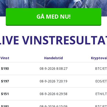
GÅ MED NU!
LIVE VINSTRESULTA
Vinst
Handelstid
Kryptova
$193
08-9-2026
8:08:27
BTC/E
$197
08-9-2026
7:20:19
EOS/E
$151
08-9-2026
6:29:58
ETH/L
$181
08-9-2026
6:15:09
BTC/E